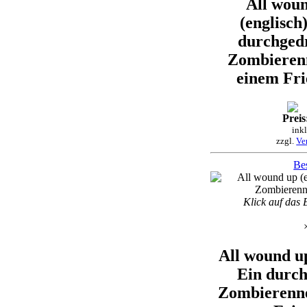
All wou
(englisch)
durchged
Zombieren
einem Fri
Preis
ink
zzgl.
Ve
Bes
Klick auf das 
All wound up
Ein durch
Zombierenne