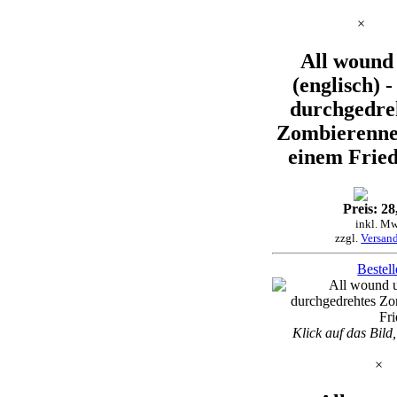
×
All wound
(englisch) -
durchgedre
Zombierenne
einem Fried
Preis: 28
inkl. Mw
zzgl.
Versan
Bestel
Klick auf das Bild
×