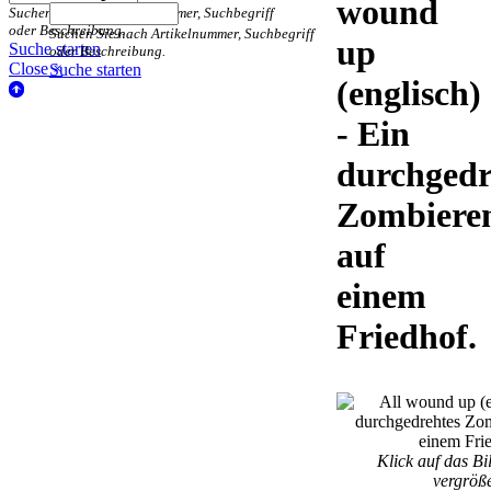
wound
Suchen Sie nach Artikelnummer, Suchbegriff
oder Beschreibung.
Suchen Sie nach Artikelnummer, Suchbegriff
up
Suche starten
oder Beschreibung.
Close ×
Suche starten
(englisch)
- Ein
durchgedr
Zombiere
auf
einem
Friedhof.
Klick auf das Bi
vergröß