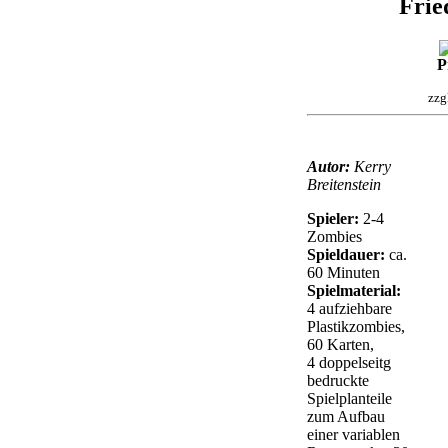
Frie
P
zzg
Autor:
Kerry
Breitenstein
Spieler:
2-4
Zombies
Spieldauer:
ca.
60 Minuten
Spielmaterial:
4 aufziehbare
Plastikzombies,
60 Karten,
4 doppelseitg
bedruckte
Spielplanteile
zum Aufbau
einer variablen