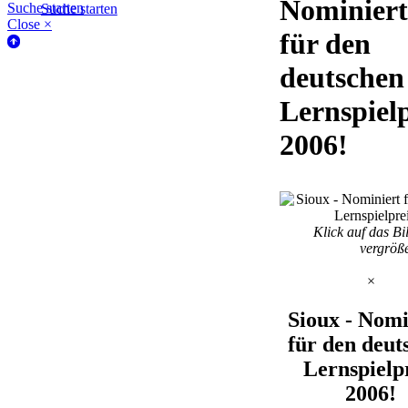
Nominier
Suche starten
Suche starten
Close ×
für den
deutschen
Lernspielp
2006!
Klick auf das Bi
vergröß
×
Sioux - Nomi
für den deut
Lernspielp
2006!