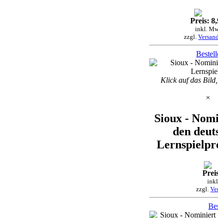
Preis: 8
inkl. Mw
zzgl.
Versan
Bestel
Klick auf das Bild
×
Sioux - Nomi
den deut
Lernspielpr
Preis
ink
zzgl.
Ve
Bes