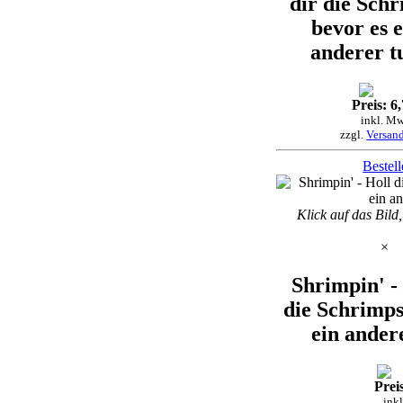
dir die Sch
bevor es e
anderer t
Preis: 6
inkl. Mw
zzgl.
Versan
Bestel
Klick auf das Bild
×
Shrimpin' - 
die Schrimps
ein andere
Preis
ink