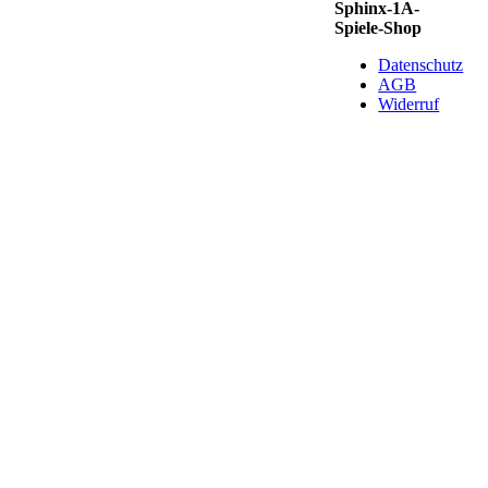
Sphinx-1A-
Spiele-Shop
Datenschutz
AGB
Widerruf