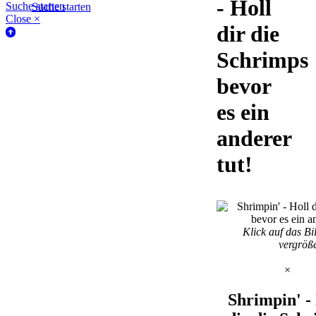
- Holl
Suche starten
Suche starten
Close ×
dir die
Schrimps
bevor
es ein
anderer
tut!
Klick auf das Bi
vergröß
×
Shrimpin' -