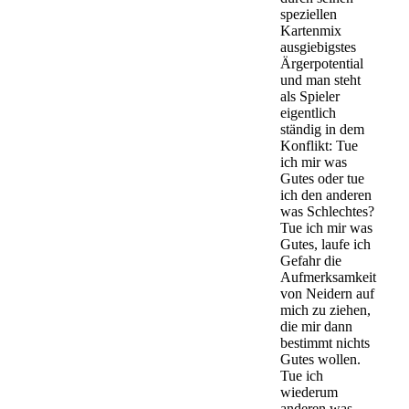
speziellen
Kartenmix
ausgiebigstes
Ärgerpotential
und man steht
als Spieler
eigentlich
ständig in dem
Konflikt: Tue
ich mir was
Gutes oder tue
ich den anderen
was Schlechtes?
Tue ich mir was
Gutes, laufe ich
Gefahr die
Aufmerksamkeit
von Neidern auf
mich zu ziehen,
die mir dann
bestimmt nichts
Gutes wollen.
Tue ich
wiederum
anderen was