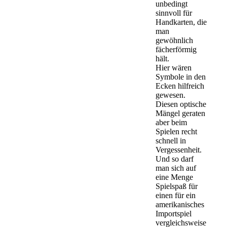
unbedingt
sinnvoll für
Handkarten, die
man
gewöhnlich
fächerförmig
hält.
Hier wären
Symbole in den
Ecken hilfreich
gewesen.
Diesen optische
Mängel geraten
aber beim
Spielen recht
schnell in
Vergessenheit.
Und so darf
man sich auf
eine Menge
Spielspaß für
einen für ein
amerikanisches
Importspiel
vergleichsweise