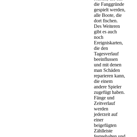
die Fanggründe
gespielt werden,
alle Boote, die
dort fischen.
Des Weiteren
gibt es auch
noch
Ereigniskarten,
die den
Tagesverlauf
beeinflussen
und mit denen
man Schäden
reparieren kann,
die einem
andere Spieler
zugefügt haben.
Fänge und
Zeitverlauf
werden
jederzeit auf
einer
beigefügten
Zählleiste
festgehalten und