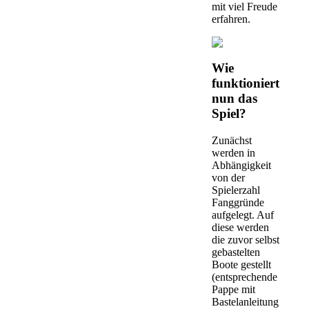
mit viel Freude
erfahren.
Wie
funktioniert
nun das
Spiel?
Zunächst
werden in
Abhängigkeit
von der
Spielerzahl
Fanggründe
aufgelegt. Auf
diese werden
die zuvor selbst
gebastelten
Boote gestellt
(entsprechende
Pappe mit
Bastelanleitung