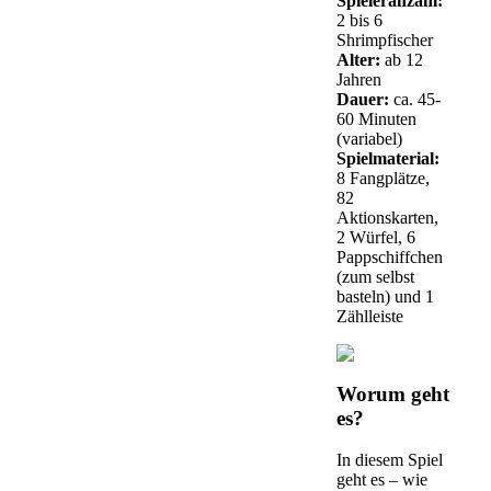
Spieleranzahl:
2 bis 6
Shrimpfischer
Alter:
ab 12
Jahren
Dauer:
ca. 45-
60 Minuten
(variabel)
Spielmaterial:
8 Fangplätze,
82
Aktionskarten,
2 Würfel, 6
Pappschiffchen
(zum selbst
basteln) und 1
Zählleiste
Worum geht
es?
In diesem Spiel
geht es – wie