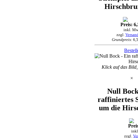
Hirschbru
Preis: 6
inkl. Mw
zzgl.
Versan
Grundpreis:
6,
Bestel
Klick auf das Bild
×
Null Bock
raffiniertes 
um die Hirs
Preis
ink
zzgl.
Ve