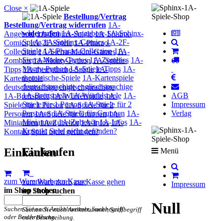
Close ×
Bestellung/Vertrag
Bestellung/Vertrag widerrufen
1A-
widerrufen
1A-Angebote
1A-Sphinx-
Angebote
1A-Sphinx-Spiele
1A-Sphinx-
Spiele
1A-Sphinx-Comics
1A-2F-
Comics
1A-2F-Spiele
1A-Pharao-
Spiele
1A-Pharao-Collection
1A-
Collection
1A-Sierra-Madre-Games
1A-
Sierra-Madre-Games
1A-Zombies
1A-
Zombies
1A-Monty-Python
1A-Spiele-
Monty-Python
1A-Spiele-Tipps
1A-
Tipps
1A-thematische-Spiele
1A-
thematische-Spiele
1A-Kartenspiele
Kartenspiele
deutschsprachige
englischsprachige
deutschsprachige
englischsprachige
1A-Brettspiele
1A-Würfelspiele
1A-
AGB
1A-Brettspiele
1A-Würfelspiele
1A-
Spiele für 1 Person
1A-Spiele für 2
Impressum
Spiele für 1 Person
1A-Spiele für 2
Personen
1A-Spiele für Gruppen
1A-
Verlag
Personen
1A-Spiele für Gruppen
1A-
Miniaturen
1A-Zubehör
1A-Infos
1A-
Miniaturen
1A-Zubehör
1A-Infos
1A-
Kontakt
Spiel nicht gefunden?
Kontakt
Spiel nicht gefunden?
Einkaufen
Einkaufen
Menü
zum Warenkorb
zur Kasse
zum Warenkorb
zur Kasse gehen
Impressum
im Shop suchen
im Shop suchen
Null
Suchen Sie nach Artikelnummer, Suchbegriff
Suchen Sie nach Artikelnummer, Suchbegriff
oder Beschreibung.
oder Beschreibung.