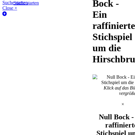
Bock -
Suche starten
Suche starten
Close ×
Ein
raffinierte
Stichspiel
um die
Hirschbru
Klick auf das Bi
vergröß
×
Null Bock -
raffiniert
Stichspiel u