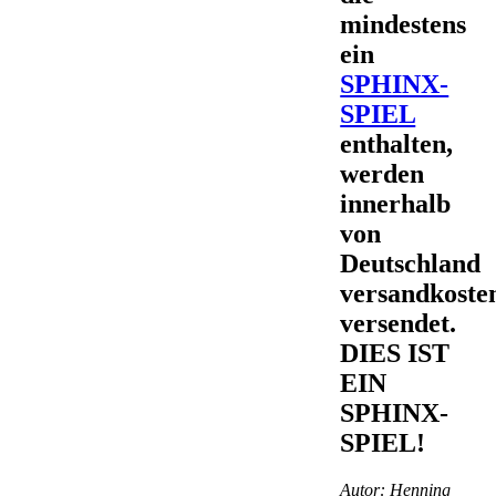
mindestens
ein
SPHINX-
SPIEL
enthalten,
werden
innerhalb
von
Deutschland
versandkosten
versendet.
DIES IST
EIN
SPHINX-
SPIEL!
Autor: Henning