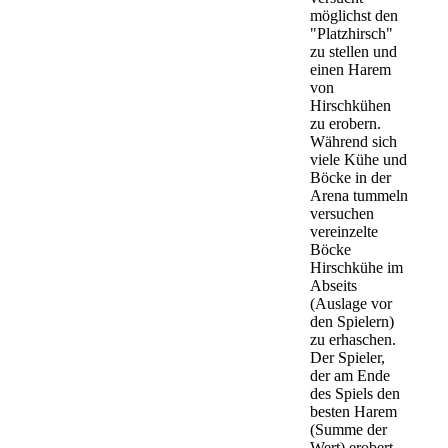
möglichst den
"Platzhirsch"
zu stellen und
einen Harem
von
Hirschkühen
zu erobern.
Während sich
viele Kühe und
Böcke in der
Arena tummeln
versuchen
vereinzelte
Böcke
Hirschkühe im
Abseits
(Auslage vor
den Spielern)
zu erhaschen.
Der Spieler,
der am Ende
des Spiels den
besten Harem
(Summe der
Wert) erobert