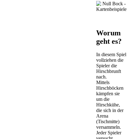
Worum
geht es?
In diesem Spiel
vollziehen die
Spieler die
Hirschbrunft
nach.
Mittels
Hirschböcken
kämpfen sie
um die
Hirschkühe,
die sich in der
Arena
(Tischmitte)
versammeln.
Jeder Spieler
versucht