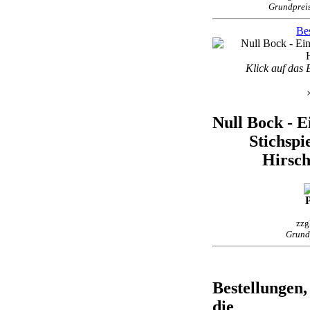
Grundprei
Bes
Klick auf das 
Null Bock - Ei
Stichspi
Hirsch
P
zzg
Grund
Bestellungen,
die