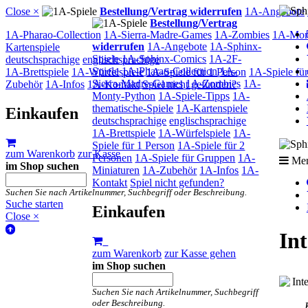
Close ×
Bestellung/Vertrag widerrufen
1A-Angebote
Bestellung/Vertrag
1A-Pharao-Collection
1A-Sierra-Madre-Games
1A-Zombies
1A-Mon
widerrufen
1A-Angebote
1A-Sphinx-
Kartenspiele
Spiele
1A-Sphinx-Comics
1A-2F-
deutschsprachige
englischsprachige
Spiele
1A-Pharao-Collection
1A-
1A-Brettspiele
1A-Würfelspiele
1A-Spiele für 1 Person
1A-Spiele fü
Sierra-Madre-Games
1A-Zombies
1A-
Zubehör
1A-Infos
1A-Kontakt
Spiel nicht gefunden?
Monty-Python
1A-Spiele-Tipps
1A-
thematische-Spiele
1A-Kartenspiele
Einkaufen
deutschsprachige
englischsprachige
1A-Brettspiele
1A-Würfelspiele
1A-
Spiele für 1 Person
1A-Spiele für 2
zum Warenkorb
zur Kasse
Personen
1A-Spiele für Gruppen
1A-
Me
im Shop suchen
Miniaturen
1A-Zubehör
1A-Infos
1A-
Kontakt
Spiel nicht gefunden?
Suchen Sie nach Artikelnummer, Suchbegriff oder Beschreibung.
Suche starten
Einkaufen
Close ×
Int
zum Warenkorb
zur Kasse gehen
im Shop suchen
Suchen Sie nach Artikelnummer, Suchbegriff
oder Beschreibung.