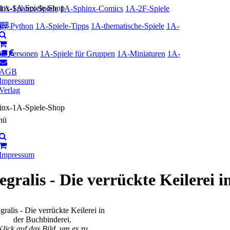
1A-Sphinx-Spiele
1A-Sphinx-Comics
1A-2F-Spiele
ty-Python
1A-Spiele-Tipps
1A-thematische-Spiele
1A-
r 2 Personen
1A-Spiele für Gruppen
1A-Miniaturen
1A-
AGB
Impressum
Verlag
nü
Impressum
egralis - Die verrückte Keilerei 
Klick auf das Bild, um es zu