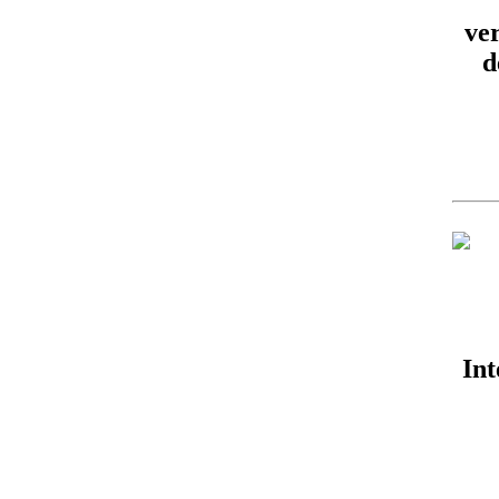
ve
d
Int