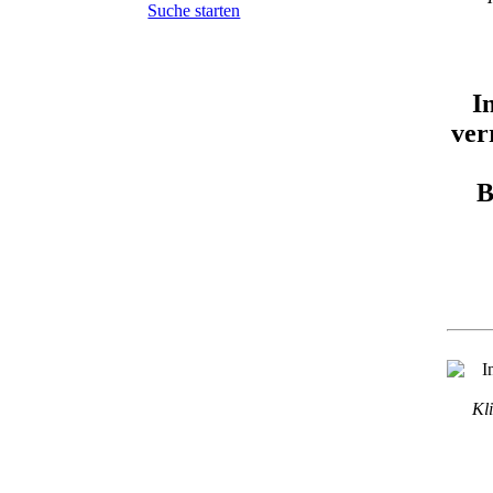
Suche starten
I
ver
B
Kli