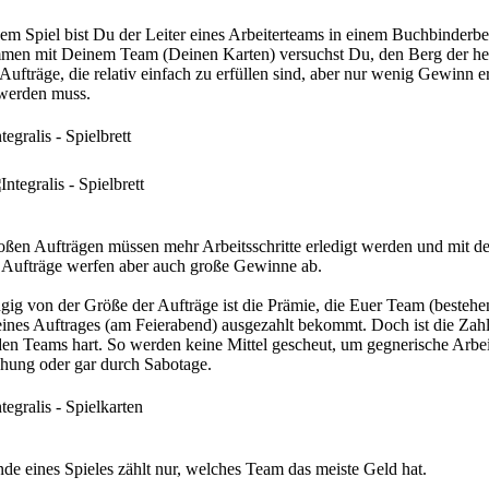
sem Spiel bist Du der Leiter eines Arbeiterteams in einem Buchbinderbet
en mit Deinem Team (Deinen Karten) versuchst Du, den Berg der her
 Aufträge, die relativ einfach zu erfüllen sind, aber nur wenig Gewinn e
werden muss.
oßen Aufträgen müssen mehr Arbeitsschritte erledigt werden und mit d
Aufträge werfen aber auch große Gewinne ab.
ig von der Größe der Aufträge ist die Prämie, die Euer Team (bestehen
ines Auftrages (am Feierabend) ausgezahlt bekommt. Doch ist die Zah
den Teams hart. So werden keine Mittel gescheut, um gegnerische Arbei
hung oder gar durch Sabotage.
e eines Spieles zählt nur, welches Team das meiste Geld hat.