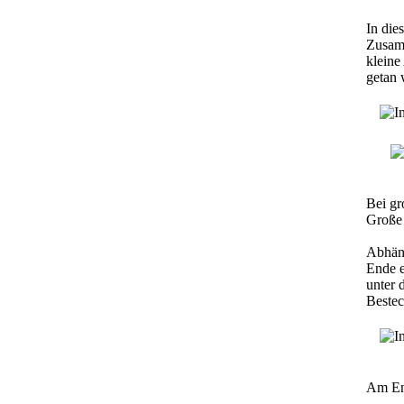
In die
Zusamm
kleine
getan 
Bei gr
Große 
Abhäng
Ende e
unter 
Bestec
Am End