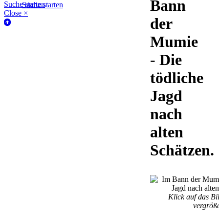
Bann
Suche starten
Suche starten
Close ×
der
Mumie
- Die
tödliche
Jagd
nach
alten
Schätzen.
Klick auf das Bi
vergröß