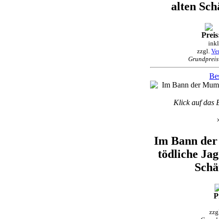
alten Sch
Preis
ink
zzgl.
Ve
Grundpreis
Bes
Klick auf das 
Im Bann der
tödliche Jag
Schä
P
zzg