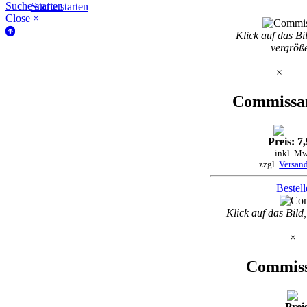
Suche starten
Suche starten
Close ×
Klick auf das Bi
vergröß
×
Commissa
Preis: 7
inkl. Mw
zzgl.
Versan
Bestel
Klick auf das Bild
×
Commiss
Preis