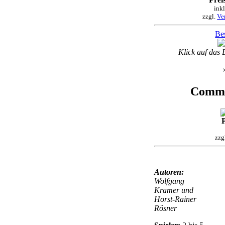
ink
zzgl.
Ve
Bes
Klick auf das 
Commi
P
zzg
Autoren:
Wolfgang
Kramer und
Horst-Rainer
Rösner