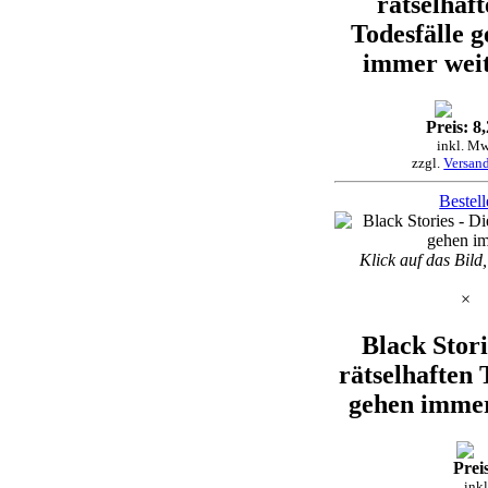
rätselhaf
Todesfälle 
immer weit
Preis: 8
inkl. Mw
zzgl.
Versan
Bestel
Klick auf das Bild
×
Black Stori
rätselhaften 
gehen immer
Preis
ink