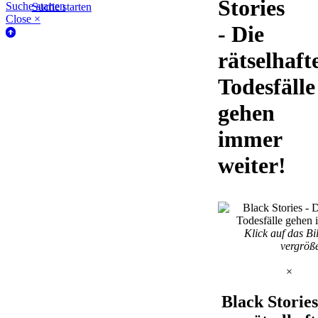
Stories
Suche starten
Suche starten
Close ×
- Die
rätselhaft
Todesfälle
gehen
immer
weiter!
Klick auf das Bi
vergröß
×
Black Stories