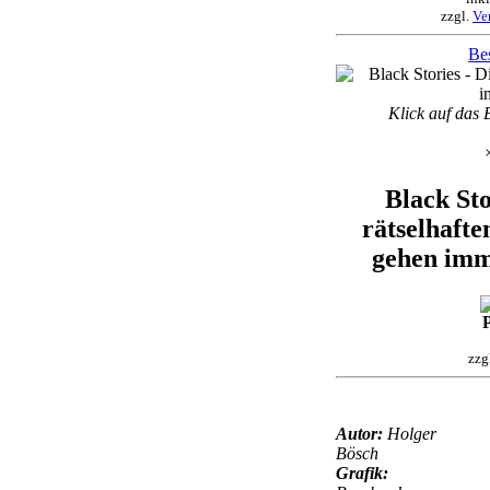
zzgl.
Ve
Bes
Klick auf das 
Black Sto
rätselhafte
gehen imm
P
zzg
Autor:
Holger
Bösch
Grafik: