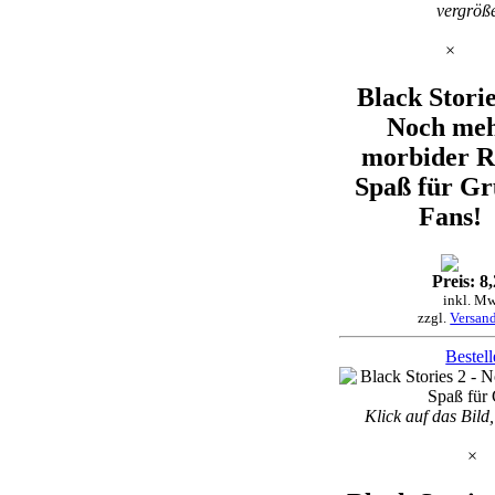
vergröß
×
Black Storie
Noch me
morbider R
Spaß für Gr
Fans!
Preis: 8
inkl. Mw
zzgl.
Versan
Bestel
Klick auf das Bild
×