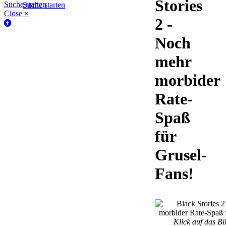
Stories
Suche starten
Suche starten
Close ×
2 -
Noch
mehr
morbider
Rate-
Spaß
für
Grusel-
Fans!
Klick auf das Bi