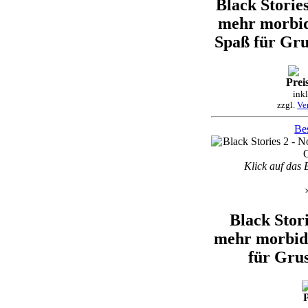
Black Stories
mehr morbid
Spaß für Gru
Preis
ink
zzgl.
Ve
Bes
Klick auf das 
Black Stori
mehr morbid
für Grus
P