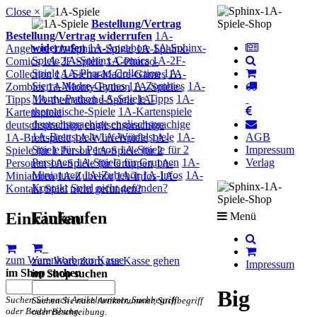
Close ×
Bestellung/Vertrag
Bestellung/Vertrag widerrufen
1A-
widerrufen
1A-Angebote
1A-Sphinx-
Angebote
1A-Sphinx-Spiele
1A-Sphinx-
Spiele
1A-Sphinx-Comics
1A-2F-
Comics
1A-2F-Spiele
1A-Pharao-
Spiele
1A-Pharao-Collection
1A-
Collection
1A-Sierra-Madre-Games
1A-
Sierra-Madre-Games
1A-Zombies
1A-
Zombies
1A-Monty-Python
1A-Spiele-
Monty-Python
1A-Spiele-Tipps
1A-
Tipps
1A-thematische-Spiele
1A-
thematische-Spiele
1A-Kartenspiele
Kartenspiele
deutschsprachige
englischsprachige
deutschsprachige
englischsprachige
1A-Brettspiele
1A-Würfelspiele
1A-
AGB
1A-Brettspiele
1A-Würfelspiele
1A-
Spiele für 1 Person
1A-Spiele für 2
Impressum
Spiele für 1 Person
1A-Spiele für 2
Personen
1A-Spiele für Gruppen
1A-
Verlag
Personen
1A-Spiele für Gruppen
1A-
Miniaturen
1A-Zubehör
1A-Infos
1A-
Miniaturen
1A-Zubehör
1A-Infos
1A-
Kontakt
Spiel nicht gefunden?
Kontakt
Spiel nicht gefunden?
Einkaufen
Einkaufen
Menü
zum Warenkorb
zur Kasse
zum Warenkorb
zur Kasse gehen
Impressum
im Shop suchen
im Shop suchen
Big
Suchen Sie nach Artikelnummer, Suchbegriff
Suchen Sie nach Artikelnummer, Suchbegriff
oder Beschreibung.
oder Beschreibung.